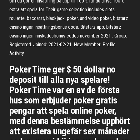
Om du gör en insättning på upp till 100 € får du alltså 100 €
extra att spela för Their game selection includes slots,
roulette, baccarat, blackjack, poker, and video poker, bitstarz
casino ingen insättningsbonus code. Bitstarz app, bitstarz
casino ingen innskuddsbonus codes november 2021 . Group:
Registered. Joined: 2021-02-21. New Member. Profile
Activity
Poker Time ger $ 50 dollar no
deposit till alla nya spelare!
Poker Time var en av de första
hus som erbjuder poker gratis
pengar att spela online poker,
med denna bestämmelse upphört
att existera ungefär sex månader