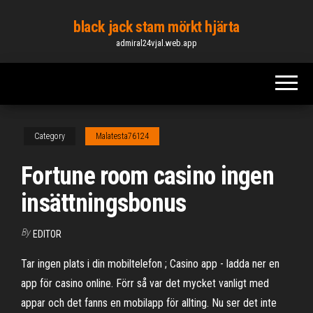
Skip
black jack stam mörkt hjärta
to
admiral24vjal.web.app
the
content
Category
Malatesta76124
Fortune room casino ingen
insättningsbonus
By
EDITOR
Tar ingen plats i din mobiltelefon ; Casino app - ladda ner en
app för casino online. Förr så var det mycket vanligt med
appar och det fanns en mobilapp för allting. Nu ser det inte