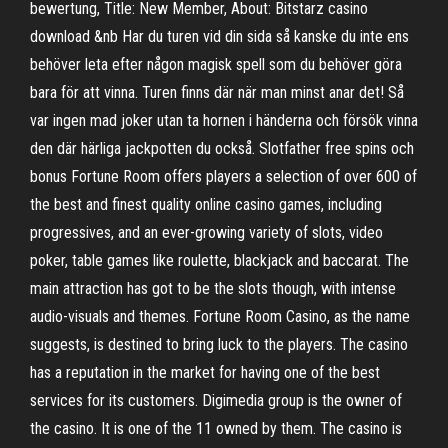
bewertung, Title: New Member, About: Bitstarz casino
download &nb Har du turen vid din sida så kanske du inte ens
behöver leta efter någon magisk spell som du behöver göra
bara för att vinna. Turen finns där när man minst anar det! Så
var ingen mad joker utan ta hornen i händerna och försök vinna
den där härliga jackpotten du också. Slotfather free spins och
bonus Fortune Room offers players a selection of over 600 of
the best and finest quality online casino games, including
progressives, and an ever-growing variety of slots, video
poker, table games like roulette, blackjack and baccarat. The
main attraction has got to be the slots though, with intense
audio-visuals and themes. Fortune Room Casino, as the name
suggests, is destined to bring luck to the players. The casino
has a reputation in the market for having one of the best
services for its customers. Digimedia group is the owner of
the casino. It is one of the 11 owned by them. The casino is