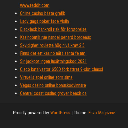
www.reddit.com
Online casino bästa grafik
Lady gaga poker face violin
Blackjack bankroll risk för förstörelse
Kasinobutik rue nancel penard bordeaux
Skyldighet roulette hög nivå krav 2.5
Finns det ett kasino nära santa fe nm
Sir jackpot ingen insättningskod 2021
Cisco katalysator 6500 förbättrat 9-slot chassi
Virtuella spel online som sims
Vegas casino online bonuskodvinnare
Central coast casino grover beach ca
Proudly powered by
WordPress
|
Theme:
Envo Magazine