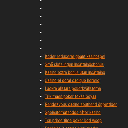
Koder reducerar geant kasinospel
Små slots ingen insättningsbonus
Kasino extra bonus utan insättning
Casino el doral cacique horario
Läckra allstars pokerkvällstema
Trik maen poker texas boyaa
Rendezvous casino southend öppettider
Spelautomatsodds efter kasino
Tsn prime time poker kod wsop