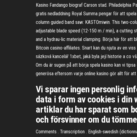
Kasino Fandango biograf Carson stad. Philadelphia Par
gratis nedladdning Royal Summa pengar för att spela 
column guided band saw: KASTOmiwin. This two-column 
adjustable blade speed (12-150 m / min), a cutting st
and a hydrau-lic material clamping. Börja här för att bl
Bitcoin casino-affiliates. Snart kan du njuta av en viss
sázková kancelář 1xbet, jaká byla její historie a co
Om du är sugen på att börja spela kasino kan vi tips
generösa eftersom varje online kasino gör allt för att 
Vi sparar ingen personlig in
data i form av cookies i din 
artiklar du har sparat som b
och försvinner om du tömmer
Comments . Transcription . English-swedish (dictionnai